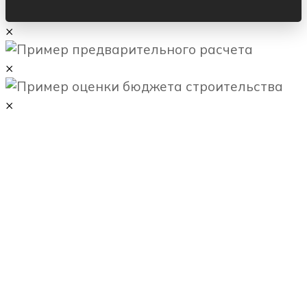
×
×
×