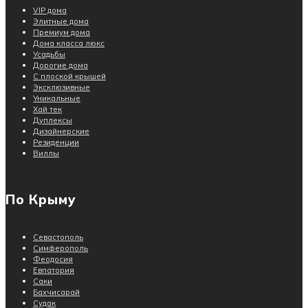
VIP дома
Элитные дома
Премиум дома
Дома класса люкс
Усадьбы
Дорогие дома
С плоской крышей
Эксклюзивные
Уникальные
Хай тек
Дуплексы
Дизайнерские
Резиденции
Виллы
По Крыму
Севастополь
Симферополь
Феодосия
Евпатория
Саки
Бахчисарай
Судак