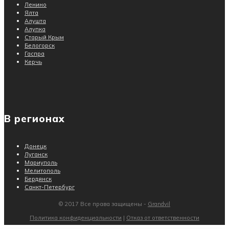
Ленино
Ялта
Алушта
Алупка
Старый Крым
Белогорск
Гаспра
Керчь
В регионах
Донецк
Луганск
Мариуполь
Мелитополь
Бердянск
Санкт-Петербург
© 2017 Все права защищены -
Grandvil
Политика конфиденциальности
|
Отказ от ответственности